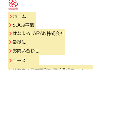
ホーム
SDGs事業
はなまるJAPAN株式会社
最後に
お問い合わせ
コース
はなまる日本語学校留学準備コース
はなまる日本語学校島根校 1.6年＆2年留学コース
はなまる日本語学校 タイ校
はなまる日本語学校 インド校（予定）
オンライン授業の予約はこちらから！